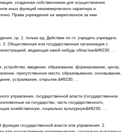
зация, созданная собственником для осуществления
 или иных функций некоммерческого характера и
ично. Права учреждения на закрепленное за ним
ия, ср. 1. только ед. Действие по гл. учредить учреждать
а. 2. Общественная или государственная организация с
инистрацией, ведающая какой нибудь областью&#8230; …
, устройство, введение, образование, формирование; центр,
овление, присутственное место, образовывание, основывание,
дание, устраивание, открытие,&#8230; …
ного управления, государственной власти (государственное
зложенные на государство, часть государственного,
яющая хозяйственную, социально культурную&#8230; …
функции государственной власти или управления. 2.
ми для осуществления управленческих, социально культурных