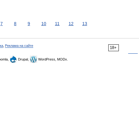
7
8
9
10
11
12
13
ка
,
Реклама на сайте
18+
omla,
Drupal,
WordPress, MODx.