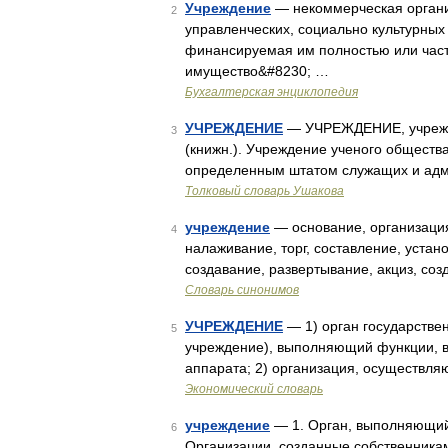
Учреждение
— некоммерческая органи
2
управленческих, социально культурных
финансируемая им полностью или част
имущество&#8230; …
Бухгалтерская энциклопедия
УЧРЕЖДЕНИЕ
— УЧРЕЖДЕНИЕ, учрежден
3
(книжн.). Учреждение ученого обществ
определенным штатом служащих и адм
Толковый словарь Ушакова
учреждение
— основание, организация
4
налаживание, торг, составление, устан
создавание, развертывание, акциз, соз
Словарь синонимов
УЧРЕЖДЕНИЕ
— 1) орган государствен
5
учреждение), выполняющий функции, во
аппарата; 2) организация, осуществл
Экономический словарь
учреждение
— 1. Орган, выполняющий 
6
Организации, созданные собственника