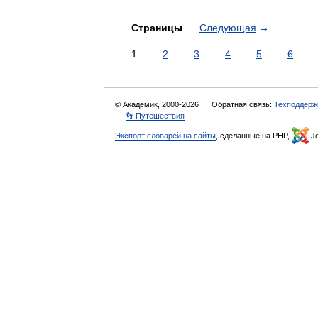
Страницы
Следующая
→
1
2
3
4
5
6
© Академик, 2000-2026
Обратная связь:
Техподдерж
👣 Путешествия
Экспорт словарей на сайты
, сделанные на PHP,
Jo