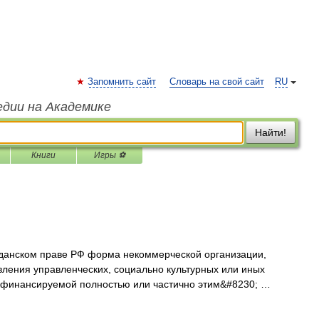
Запомнить сайт
Словарь на свой сайт
RU
едии на Академике
Найти!
Книги
Игры ⚽
ражданском праве РФ форма некоммерческой организации,
ления управленческих, социально культурных или иных
 финансируемой полностью или частично этим&#8230; …